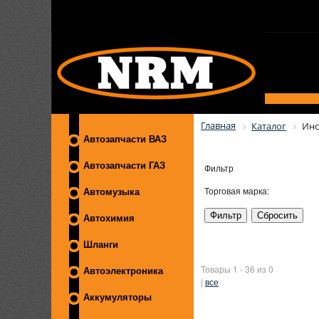
Главная
Каталог
Инс
Автозапчасти ВАЗ
Автозапчасти ГАЗ
Фильтр
Торговая марка:
Автомузыка
Автохимия
Шланги
Товары 1 - 36 из 0
Автоэлектроника
|
все
Аккумуляторы