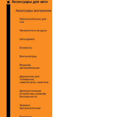
Аксессуары для авто
Аксессуары внутренние
Приспособление для
сна
Увлажнитель воздуха
Автоодеяло
Блокноты
Вентиляторы
Вешалки
автомобильные
Держатели для
телефонов,
навигаторов, напитков
Дополнительные
устройства к ремням
безопасности
Зеркала
внутрисалонные
Канистры