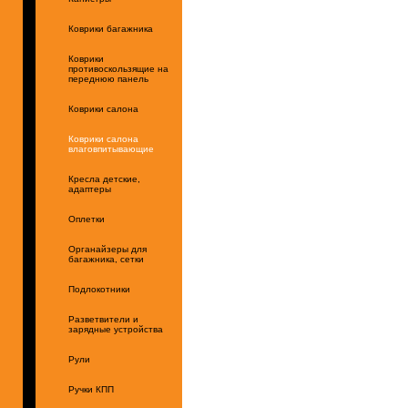
Коврики багажника
Коврики
противоскользящие на
переднюю панель
Коврики салона
Коврики салона
влаговпитывающие
Кресла детские,
адаптеры
Оплетки
Органайзеры для
багажника, сетки
Подлокотники
Разветвители и
зарядные устройства
Рули
Ручки КПП