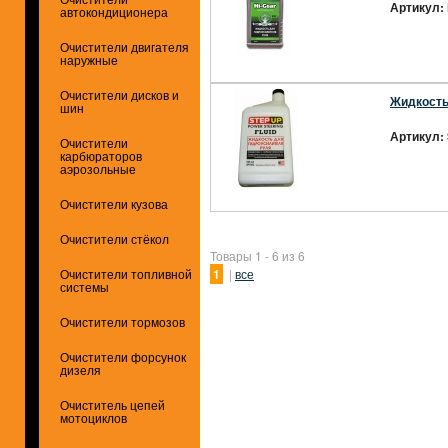
Артикул:
автокондиционера
Очистители двигателя
наружные
Очистители дисков и
Жидкость
шин
Артикул:
Очистители
карбюраторов
аэрозольные
Очистители кузова
Очистители стёкол
Товары 1 - 6 из 6
1
|
все
Очистители топливной
системы
Очистители тормозов
Очистители форсунок
дизеля
Очиститель цепей
мотоциклов