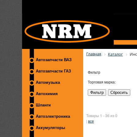
Главная
Каталог
Инс
Автозапчасти ВАЗ
Автозапчасти ГАЗ
Фильтр
Торговая марка:
Автомузыка
Автохимия
Шланги
Товары 1 - 36 из 0
Автоэлектроника
|
все
Аккумуляторы