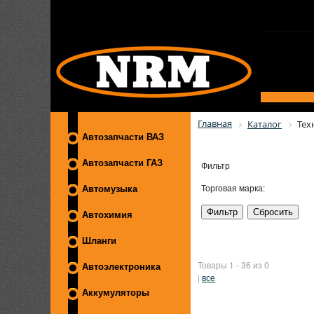
Главная
Каталог
Тех
Автозапчасти ВАЗ
Автозапчасти ГАЗ
Фильтр
Торговая марка:
Автомузыка
Автохимия
Шланги
Товары 1 - 36 из 0
Автоэлектроника
|
все
Аккумуляторы