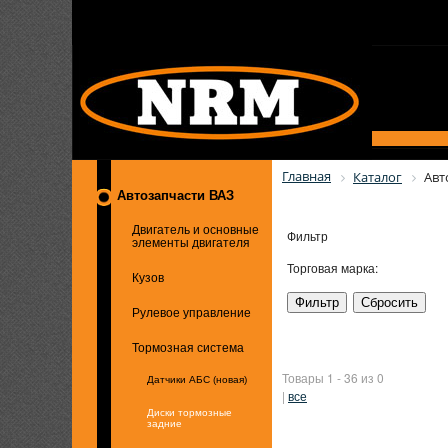
Главная
Каталог
Авт
Автозапчасти ВАЗ
Двигатель и основные
Фильтр
элементы двигателя
Торговая марка:
Кузов
Рулевое управление
Тормозная система
Товары 1 - 36 из 0
Датчики АБС (новая)
|
все
Диски тормозные
задние