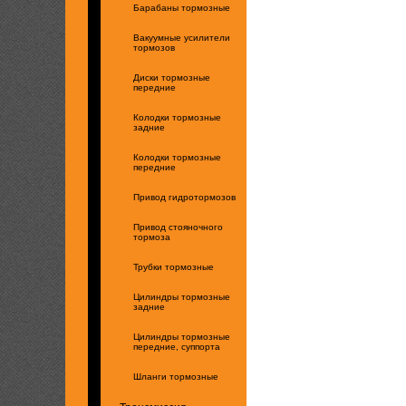
Барабаны тормозные
Вакуумные усилители
тормозов
Диски тормозные
передние
Колодки тормозные
задние
Колодки тормозные
передние
Привод гидротормозов
Привод стояночного
тормоза
Трубки тормозные
Цилиндры тормозные
задние
Цилиндры тормозные
передние, суппорта
Шланги тормозные