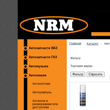
Главная
Каталог
Авт
Автозапчасти ВАЗ
Автозапчасти ГАЗ
Фильтр
Торговая марка:
Автомузыка
Автохимия
Антисептики
Автошампунь
Антигели и
размораживатели
дизтоплива