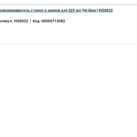
азмораживатель стекол и замков аэр 325 мл (Hi-Gear) HG5632
ртикул: HG5632 | Код: 00000713082