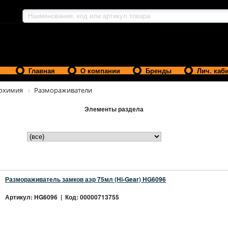
Главная
О компании
Бренды
Лич. каб
охимия
Размораживатели
Элементы раздела
Размораживатель замков аэр 75мл (Hi-Gear) HG6096
Артикул: HG6096 | Код: 00000713755