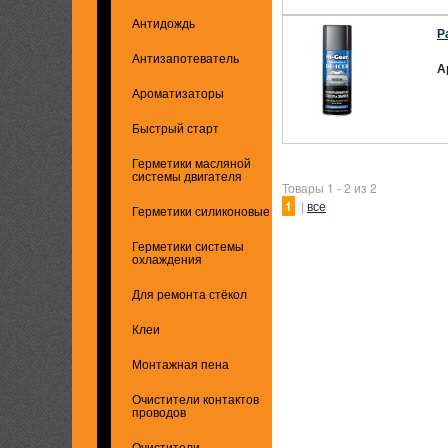
Антидождь
Р
Антизапотеватель
А
Ароматизаторы
Быстрый старт
Герметики масляной
системы двигателя
Товары 1 - 2 из 2
1
|
все
Герметики силиконовые
Герметики системы
охлаждения
Для ремонта стёкол
Клеи
Монтажная пена
Очистители контактов
проводов
Очистители