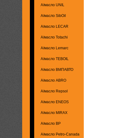
А/масло UNIL
А/масло SibOil
А/масло LECAR
А/масло Totachi
А/масло Lemarc
А/масло TEBOIL
А/масло ВМПАВТО
А/масло ABRO
А/масло Repsol
А/масло ENEOS
А/масло MIRAX
А/масло BP
А/масло Petro-Canada