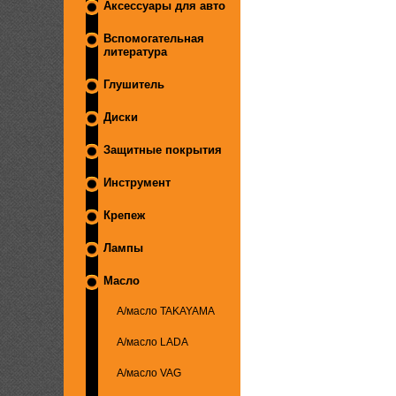
Аксессуары для авто
Вспомогательная
литература
Глушитель
Диски
Защитные покрытия
Инструмент
Крепеж
Лампы
Масло
А/масло TAKAYAMA
А/масло LADA
А/масло VAG