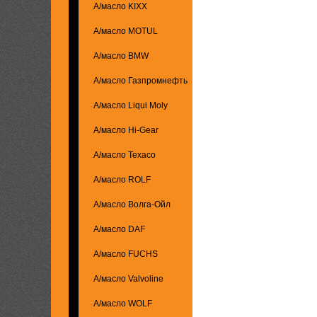
А/масло KIXX
А/масло MOTUL
А/масло BMW
А/масло Газпромнефть
А/масло Liqui Moly
А/масло Hi-Gear
А/масло Texaco
А/масло ROLF
А/масло Волга-Ойл
А/масло DAF
А/масло FUCHS
А/масло Valvoline
А/масло WOLF