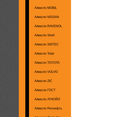
А/масло MOBIL
А/масло NISSAN
А/масло RAVENOL
А/масло Shell
А/масло SINTEC
А/масло Total
А/масло TOYOTA
А/масло VOLVO
А/масло ZIC
А/масло ГОСТ
А/масло ЛУКОЙЛ
А/масло Роснефть