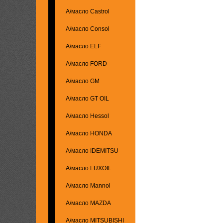
А/масло Castrol
А/масло Consol
А/масло ELF
А/масло FORD
А/масло GM
А/масло GT OIL
А/масло Hessol
А/масло HONDA
А/масло IDEMITSU
А/масло LUXOIL
А/масло Mannol
А/масло MAZDA
А/масло MITSUBISHI