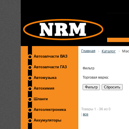
Главная
Каталог
Мас
Автозапчасти ВАЗ
Автозапчасти ГАЗ
Фильтр
Торговая марка:
Автомузыка
Автохимия
Шланги
Товары 1 - 36 из 0
Автоэлектроника
|
все
Аккумуляторы