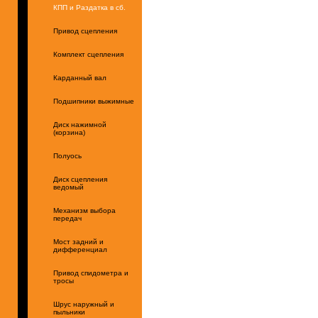
КПП и Раздатка в сб.
Привод сцепления
Комплект сцепления
Карданный вал
Подшипники выжимные
Диск нажимной
(корзина)
Полуось
Диск сцепления
ведомый
Механизм выбора
передач
Мост задний и
дифференциал
Привод спидометра и
тросы
Шрус наружный и
пыльники