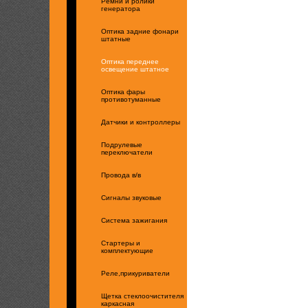
Ремни и ролики
генератора
Оптика задние фонари
штатные
Оптика переднее
освещение штатное
Оптика фары
противотуманные
Датчики и контроллеры
Подрулевые
переключатели
Провода в/в
Сигналы звуковые
Система зажигания
Стартеры и
комплектующие
Реле,прикуриватели
Щетка стеклоочистителя
каркасная