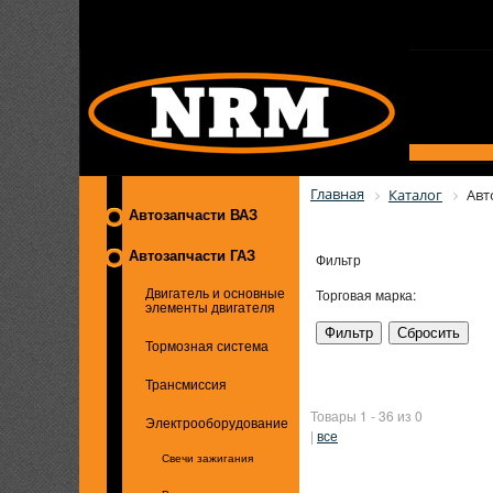
Главная
Каталог
Авт
Автозапчасти ВАЗ
Автозапчасти ГАЗ
Фильтр
Торговая марка:
Двигатель и основные
элементы двигателя
Тормозная система
Трансмиссия
Товары 1 - 36 из 0
Электрооборудование
|
все
Свечи зажигания