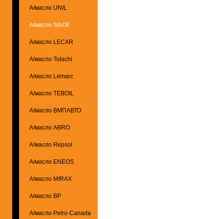
А/масло UNIL
А/масло SibOil
А/масло LECAR
А/масло Totachi
А/масло Lemarc
А/масло TEBOIL
А/масло ВМПАВТО
А/масло ABRO
А/масло Repsol
А/масло ENEOS
А/масло MIRAX
А/масло BP
А/масло Petro-Canada