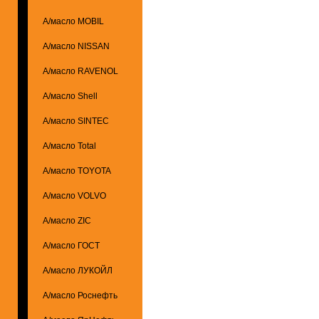
А/масло MOBIL
А/масло NISSAN
А/масло RAVENOL
А/масло Shell
А/масло SINTEC
А/масло Total
А/масло TOYOTA
А/масло VOLVO
А/масло ZIC
А/масло ГОСТ
А/масло ЛУКОЙЛ
А/масло Роснефть