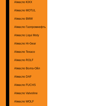
А/масло KIXX
А/масло MOTUL
А/масло BMW
А/масло Газпромнефть
А/масло Liqui Moly
А/масло Hi-Gear
А/масло Texaco
А/масло ROLF
А/масло Волга-Ойл
А/масло DAF
А/масло FUCHS
А/масло Valvoline
А/масло WOLF