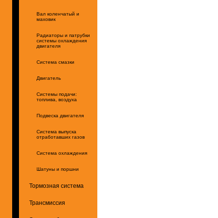
Вал коленчатый и
маховик
Радиаторы и патрубки
системы охлаждения
двигателя
Система смазки
Двигатель
Системы подачи:
топлива, воздуха
Подвеска двигателя
Система выпуска
отработавших газов
Система охлаждения
Шатуны и поршни
Тормозная система
Трансмиссия