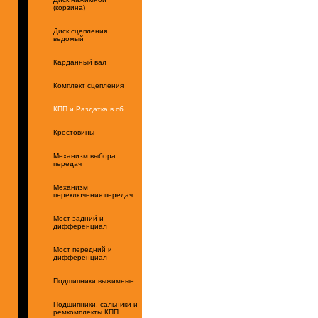
(корзина)
Диск сцепления
ведомый
Карданный вал
Комплект сцепления
КПП и Раздатка в сб.
Крестовины
Механизм выбора
передач
Механизм
переключения передач
Мост задний и
дифференциал
Мост передний и
дифференциал
Подшипники выжимные
Подшипники, сальники и
ремкомплекты КПП