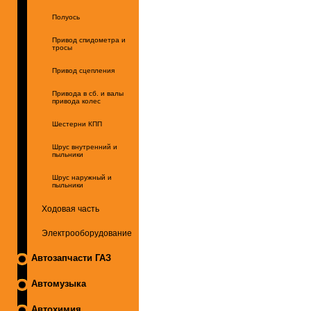
Полуось
Привод спидометра и
тросы
Привод сцепления
Привода в сб. и валы
привода колес
Шестерни КПП
Шрус внутренний и
пыльники
Шрус наружный и
пыльники
Ходовая часть
Электрооборудование
Автозапчасти ГАЗ
Автомузыка
Автохимия