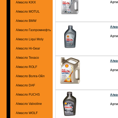
Арти
А/масло KIXX
А/масло MOTUL
А/масло BMW
А/ма
А/масло Газпромнефть
Арти
А/масло Liqui Moly
А/масло Hi-Gear
А/масло Texaco
А/мас
А/масло ROLF
Арти
А/масло Волга-Ойл
А/масло DAF
А/мас
А/масло FUCHS
Арти
А/масло Valvoline
А/масло WOLF