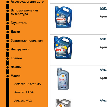
Аксессуары для авто
А/ма
Вспомогательная
литература
Арти
Глушитель
Диски
А/ма
Защитные покрытия
Арти
Инструмент
Крепеж
Лампы
А/ма
Масло
Арти
А/масло TAKAYAMA
А/масло LADA
А/ма
А/масло VAG