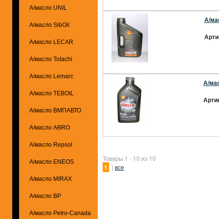
А/масло UNIL
А/мас
А/масло SibOil
Арти
А/масло LECAR
А/масло Totachi
А/масло Lemarc
А/мас
А/масло TEBOIL
Арти
А/масло ВМПАВТО
А/масло ABRO
А/масло Repsol
Товары 1 - 10 из 10
А/масло ENEOS
1
|
все
А/масло MIRAX
А/масло BP
А/масло Petro-Canada