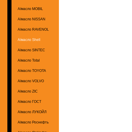
А/масло MOBIL
А/масло NISSAN
А/масло RAVENOL
А/масло Shell
А/масло SINTEC
А/масло Total
А/масло TOYOTA
А/масло VOLVO
А/масло ZIC
А/масло ГОСТ
А/масло ЛУКОЙЛ
А/масло Роснефть