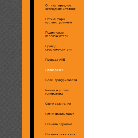
Оптика переднее
освещение штатное
Оптика фары
противотуманные
Подрулевые
переключатели
Привод
стеклоочистителя
Провода АКБ
Провода в/в
Реле, прикуриватели
Ремни и ролики
генератора
Свечи зажигания
Свечи накаливания
Сигналы звуковые
Система зажигания