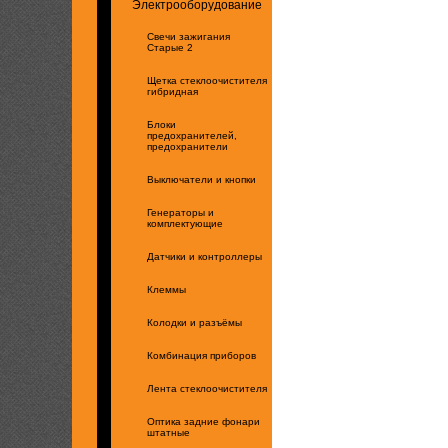
Электрооборудование
Свечи зажигания
Старые 2
Щетка стеклоочистителя
гибридная
Блоки
предохранителей,
предохранители
Выключатели и кнопки
Генераторы и
комплектующие
Датчики и контроллеры
Клеммы
Колодки и разъёмы
Комбинация приборов
Лента стеклоочистителя
Оптика задние фонари
штатные