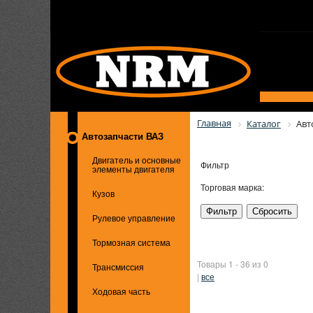
Главная
Каталог
Авт
Автозапчасти ВАЗ
Двигатель и основные
Фильтр
элементы двигателя
Торговая марка:
Кузов
Рулевое управление
Тормозная система
Товары 1 - 36 из 0
Трансмиссия
|
все
Ходовая часть