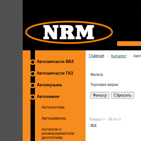
Главная
Каталог
Авт
Автозапчасти ВАЗ
Автозапчасти ГАЗ
Фильтр
Торговая марка:
Автомузыка
Автохимия
Антисептики
Товары 1 - 36 из 0
Автошампунь
|
все
Антигели и
размораживатели
дизтоплива