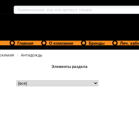
Главная
О компании
Бренды
Лич. каб
охимия
Антидождь
Элементы раздела