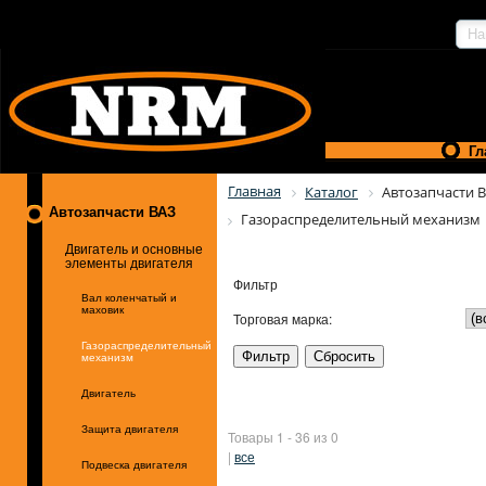
Гл
Главная
Каталог
Автозапчасти 
Автозапчасти ВАЗ
Газораспределительный механизм
Двигатель и основные
элементы двигателя
Фильтр
Вал коленчатый и
маховик
Торговая марка:
Газораспределительный
механизм
Двигатель
Защита двигателя
Товары 1 - 36 из 0
|
все
Подвеска двигателя