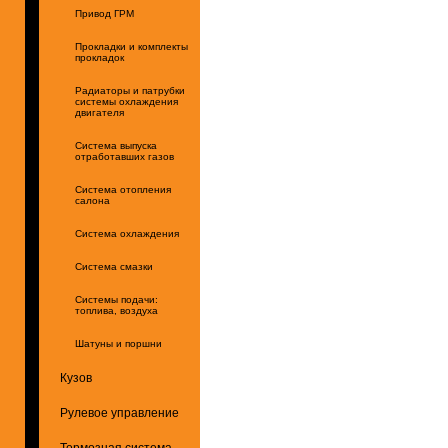
Привод ГРМ
Прокладки и комплекты
прокладок
Радиаторы и патрубки
системы охлаждения
двигателя
Система выпуска
отработавших газов
Система отопления
салона
Система охлаждения
Система смазки
Системы подачи:
топлива, воздуха
Шатуны и поршни
Кузов
Рулевое управление
Тормозная система