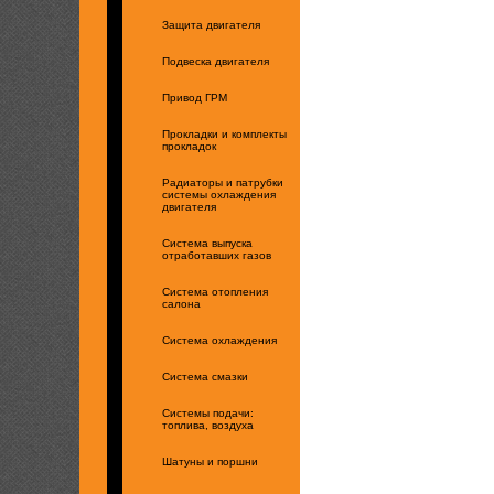
Защита двигателя
Подвеска двигателя
Привод ГРМ
Прокладки и комплекты
прокладок
Радиаторы и патрубки
системы охлаждения
двигателя
Система выпуска
отработавших газов
Система отопления
салона
Система охлаждения
Система смазки
Системы подачи:
топлива, воздуха
Шатуны и поршни