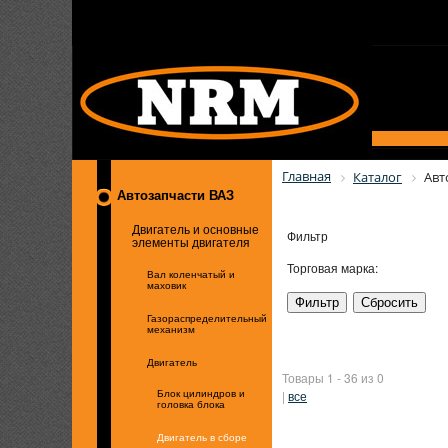
Главная
Каталог
Авт
Автозапчасти ВАЗ
Двигатель и основные
Фильтр
элементы двигателя
Торговая марка:
Вал коленчатый и
маховик
Газораспределительный
механизм
Двигатель
Товары 1 - 36 из 0
|
все
Блок цилиндров и
головка блока
Двигатель в сборе