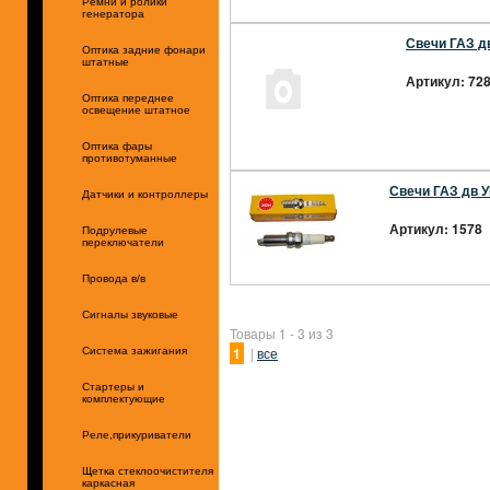
Ремни и ролики
генератора
Свечи ГАЗ дв
Оптика задние фонари
штатные
Артикул: 72
Оптика переднее
освещение штатное
Оптика фары
противотуманные
Свечи ГАЗ дв УМ
Датчики и контроллеры
Артикул: 1578 
Подрулевые
переключатели
Провода в/в
Сигналы звуковые
Товары 1 - 3 из 3
1
|
все
Система зажигания
Стартеры и
комплектующие
Реле,прикуриватели
Щетка стеклоочистителя
каркасная