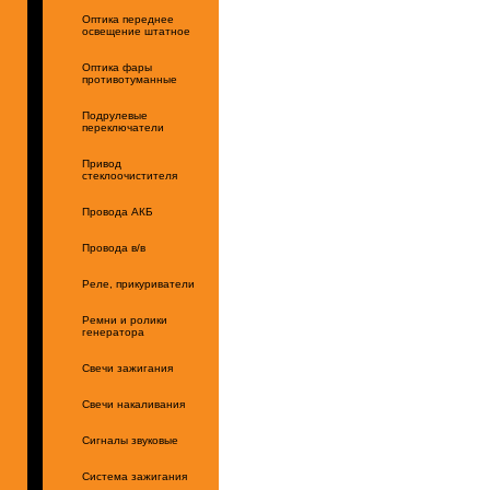
Оптика переднее
освещение штатное
Оптика фары
противотуманные
Подрулевые
переключатели
Привод
стеклоочистителя
Провода АКБ
Провода в/в
Реле, прикуриватели
Ремни и ролики
генератора
Свечи зажигания
Свечи накаливания
Сигналы звуковые
Система зажигания