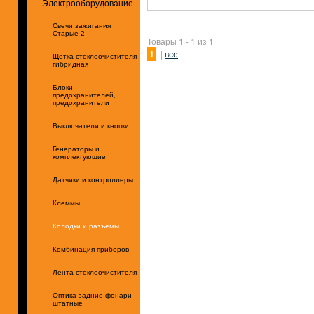
Электрооборудование
Свечи зажигания
Старые 2
Товары 1 - 1 из 1
1
|
все
Щетка стеклоочистителя
гибридная
Блоки
предохранителей,
предохранители
Выключатели и кнопки
Генераторы и
комплектующие
Датчики и контроллеры
Клеммы
Колодки и разъёмы
Комбинация приборов
Лента стеклоочистителя
Оптика задние фонари
штатные