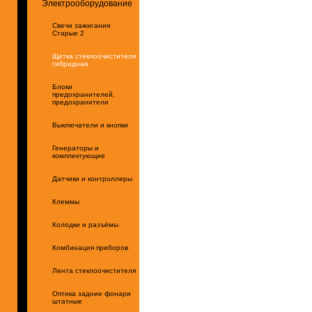
Электрооборудование
Свечи зажигания
Старые 2
Щетка стеклоочистителя
гибридная
Блоки
предохранителей,
предохранители
Выключатели и кнопки
Генераторы и
комплектующие
Датчики и контроллеры
Клеммы
Колодки и разъёмы
Комбинация приборов
Лента стеклоочистителя
Оптика задние фонари
штатные