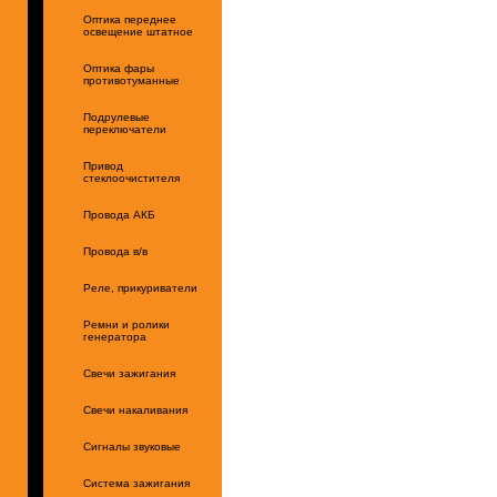
Оптика переднее
освещение штатное
Оптика фары
противотуманные
Подрулевые
переключатели
Привод
стеклоочистителя
Провода АКБ
Провода в/в
Реле, прикуриватели
Ремни и ролики
генератора
Свечи зажигания
Свечи накаливания
Сигналы звуковые
Система зажигания