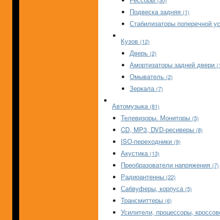
(30)
Подвеска задняя
(1)
Стабилизаторы поперечной у
Кузов
(12)
Дверь
(2)
Амортизаторы задней двери
(
Омыватель
(2)
Зеркала
(7)
Автомузыка
(81)
Телевизоры. Мониторы
(5)
CD, MP3, DVD-ресиверы
(8)
ISO-переходники
(9)
Акустика
(13)
Преобразователи напряжения
(7)
Радиоантенны
(22)
Сабвуферы, корпуса
(5)
Трансмиттеры
(6)
Усилители, процессоры, кроссо