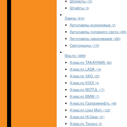
Шплинты
(12)
Штифты
(3)
Лампы
(916)
Автолампы ксеноновые
(2)
Автолампы головного света
(455)
Автолампы накаливания
(280)
Светодиоды
(179)
Масло
(3899)
А/масло TAKAYAMA
(80)
А/масло LADA
(14)
А/масло VAG
(23)
А/масло KIXX
(4)
А/масло MOTUL
(17)
А/масло BMW
(7)
А/масло Газпромнефть
(48)
А/масло Liqui Moly
(122)
А/масло Hi-Gear
(31)
А/масло Texaco
(2)