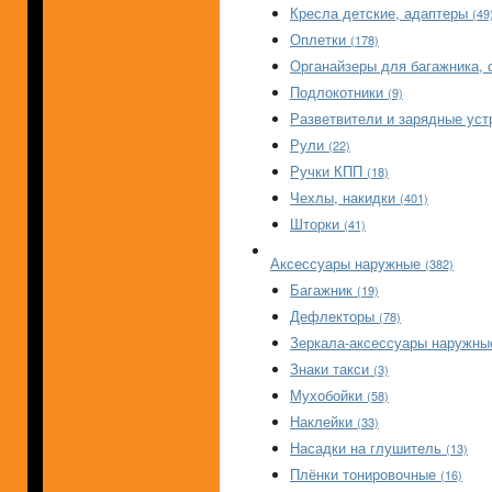
Кресла детские, адаптеры
(49
Оплетки
(178)
Органайзеры для багажника, 
Подлокотники
(9)
Разветвители и зарядные ус
Рули
(22)
Ручки КПП
(18)
Чехлы, накидки
(401)
Шторки
(41)
Аксессуары наружные
(382)
Багажник
(19)
Дефлекторы
(78)
Зеркала-аксессуары наружн
Знаки такси
(3)
Мухобойки
(58)
Наклейки
(33)
Насадки на глушитель
(13)
Плёнки тонировочные
(16)