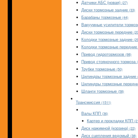
Датчики АБС (новая)
(27)
Диски тормозные задние
(33)
Барабаны тормозные
(44)
Вакуумные усилители тормо
Диски тормозные передние
(2
Колодки тормозные задние
(2
Колодки тормозные передни
Привод гидротормозов
(98)
Привод стояночного тормоза
Трубки тормозные
(50)
Цилиндры тормозные задние
Цилиндры тормозные передни
Шланги тормозные
(58)
Трансмиссия
(1511)
Валы КПП
(36)
Картер и прокладки КПП
(2
Диск нажимной (корзина)
(22)
Диск сцепления ведомый
(38)