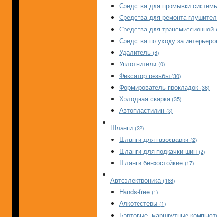
Средства для промывки систем
Средства для ремонта глушите
Средства для трансмиссионной
Средства по уходу за интерьер
Удалитель
(8)
Уплотнители
(0)
Фиксатор резьбы
(30)
Формирователь прокладок
(36)
Холодная сварка
(35)
Автопластилин
(3)
Шланги
(22)
Шланги для газосварки
(2)
Шланги для подкачки шин
(2)
Шланги бензостойкие
(17)
Автоэлектроника
(188)
Hands-free
(1)
Алкотестеры
(1)
Бортовые, маршрутные компью