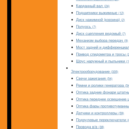
Карданный вал
(24)
Подшипники выжимные
(12)
Диск нажимной (корзина)
(2)
Полуось
(7)
Диск сцепления ведомый
(7)
Механизм выбора передач
(9)
Мост задний и дифференциа
Привод спидометра и тросы
(
Шрус наружный и пыльники
(1
Электрооборудование
(335)
Свечи зажигания
(54)
Ремни и ролики генератора
(5
Оптика задние фонари штат
Оптика переднее освещение 
Оптика фары противотуманн
Датчики и контроллеры
(59)
Подрулевые переключатели
(
Провода в/в
(38)