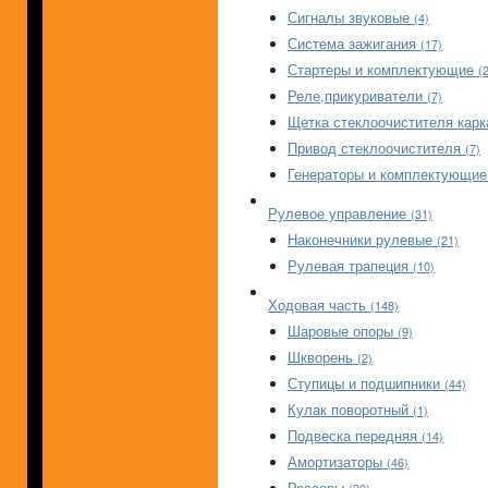
Сигналы звуковые
(4)
Система зажигания
(17)
Стартеры и комплектующие
(
Реле,прикуриватели
(7)
Щетка стеклоочистителя кар
Привод стеклоочистителя
(7)
Генераторы и комплектующи
Рулевое управление
(31)
Наконечники рулевые
(21)
Рулевая трапеция
(10)
Ходовая часть
(148)
Шаровые опоры
(9)
Шкворень
(2)
Ступицы и подшипники
(44)
Кулак поворотный
(1)
Подвеска передняя
(14)
Амортизаторы
(46)
Рессоры