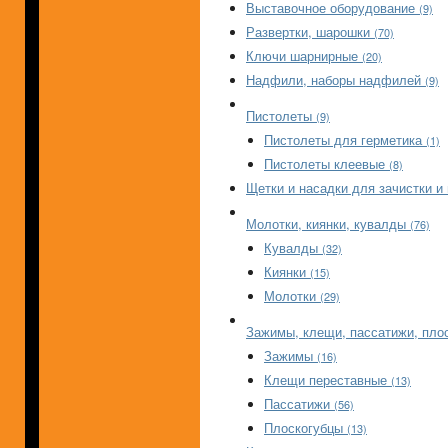
Выставочное оборудование
(9)
Развертки, шарошки
(70)
Ключи шарнирные
(20)
Надфили, наборы надфилей
(9)
Пистолеты
(9)
Пистолеты для герметика
(1)
Пистолеты клеевые
(8)
Щетки и насадки для зачистки и
Молотки, киянки, кувалды
(76)
Кувалды
(32)
Киянки
(15)
Молотки
(29)
Зажимы, клещи, пассатижи, пло
Зажимы
(16)
Клещи переставные
(13)
Пассатижи
(56)
Плоскогубцы
(13)