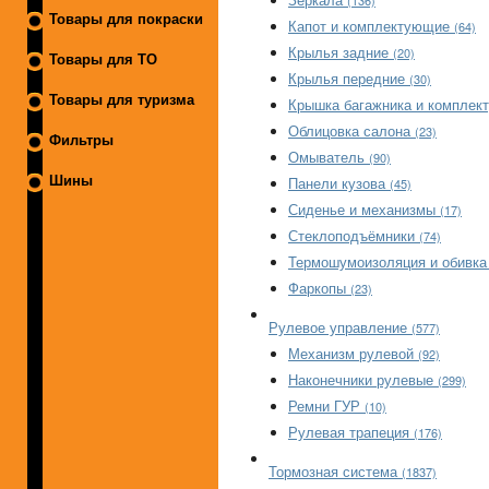
(136)
Товары для покраски
Капот и комплектующие
(64)
Крылья задние
(20)
Товары для ТО
Крылья передние
(30)
Товары для туризма
Крышка багажника и компле
Облицовка салона
(23)
Фильтры
Омыватель
(90)
Шины
Панели кузова
(45)
Сиденье и механизмы
(17)
Стеклоподъёмники
(74)
Термошумоизоляция и обивк
Фаркопы
(23)
Рулевое управление
(577)
Механизм рулевой
(92)
Наконечники рулевые
(299)
Ремни ГУР
(10)
Рулевая трапеция
(176)
Тормозная система
(1837)