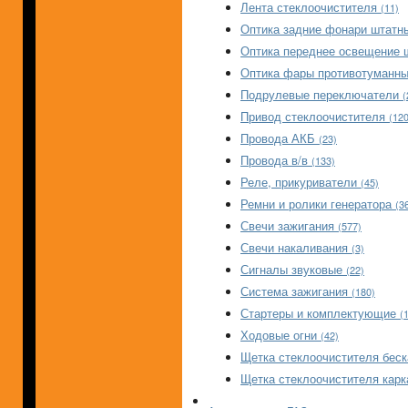
Лента стеклоочистителя
(11)
Оптика задние фонари штат
Оптика переднее освещение 
Оптика фары противотуманн
Подрулевые переключатели
(
Привод стеклоочистителя
(120
Провода АКБ
(23)
Провода в/в
(133)
Реле, прикуриватели
(45)
Ремни и ролики генератора
(3
Свечи зажигания
(577)
Свечи накаливания
(3)
Сигналы звуковые
(22)
Система зажигания
(180)
Стартеры и комплектующие
(
Ходовые огни
(42)
Щетка стеклоочистителя бес
Щетка стеклоочистителя кар