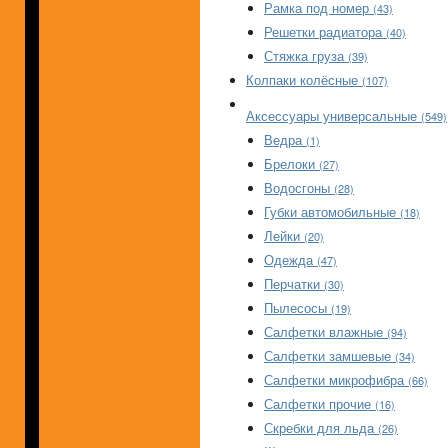
Рамка под номер
(43)
Решетки радиатора
(40)
Стяжка груза
(39)
Колпаки колёсные
(107)
Аксессуары универсальные
(549)
Ведра
(1)
Брелоки
(27)
Водосгоны
(28)
Губки автомобильные
(18)
Лейки
(20)
Одежда
(47)
Перчатки
(30)
Пылесосы
(19)
Салфетки влажные
(94)
Салфетки замшевые
(34)
Салфетки микрофибра
(66)
Салфетки прочие
(16)
Скребки для льда
(26)