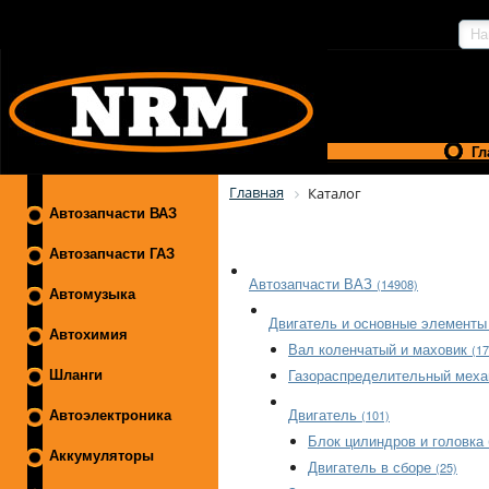
Гл
Главная
Каталог
Автозапчасти ВАЗ
Автозапчасти ГАЗ
Автозапчасти ВАЗ
(14908)
Автомузыка
Двигатель и основные элементы
Автохимия
Вал коленчатый и маховик
(17
Газораспределительный мех
Шланги
Двигатель
(101)
Автоэлектроника
Блок цилиндров и головка
Аккумуляторы
Двигатель в сборе
(25)