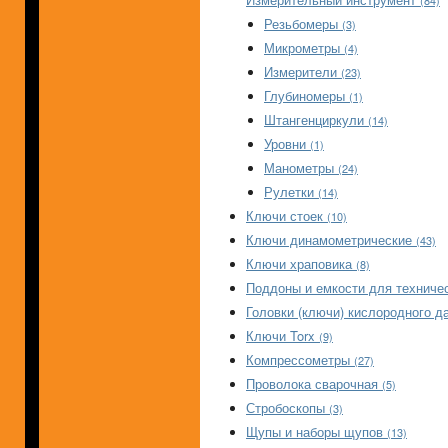
(84)
Резьбомеры
(3)
Микрометры
(4)
Измерители
(23)
Глубиномеры
(1)
Штангенциркули
(14)
Уровни
(1)
Манометры
(24)
Рулетки
(14)
Ключи стоек
(10)
Ключи динамометрические
(43)
Ключи храповика
(8)
Поддоны и емкости для техниче
Головки (ключи) кислородного д
Ключи Torx
(9)
Компрессометры
(27)
Проволока сварочная
(5)
Стробоскопы
(3)
Щупы и наборы щупов
(13)