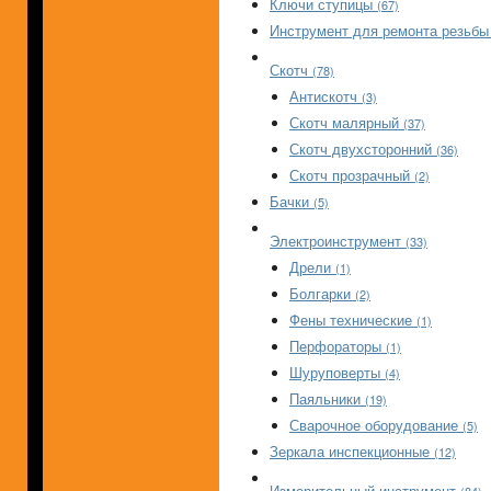
Ключи ступицы
(67)
Инструмент для ремонта резьб
Скотч
(78)
Антискотч
(3)
Скотч малярный
(37)
Скотч двухсторонний
(36)
Скотч прозрачный
(2)
Бачки
(5)
Электроинструмент
(33)
Дрели
(1)
Болгарки
(2)
Фены технические
(1)
Перфораторы
(1)
Шуруповерты
(4)
Паяльники
(19)
Сварочное оборудование
(5)
Зеркала инспекционные
(12)
Измерительный инструмент