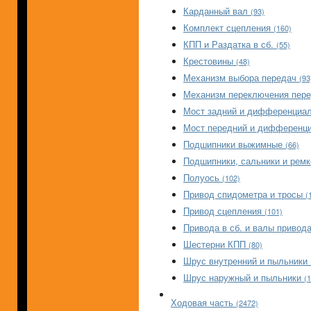
Карданный вал
(93)
Комплект сцепления
(160)
КПП и Раздатка в сб.
(55)
Крестовины
(48)
Механизм выбора передач
(93
Механизм переключения пер
Мост задний и дифференциа
Мост передний и дифференц
Подшипники выжимные
(66)
Подшипники, сальники и рем
Полуось
(102)
Привод спидометра и тросы
(
Привод сцепления
(101)
Привода в сб. и валы привод
Шестерни КПП
(80)
Шрус внутренний и пыльники
Шрус наружный и пыльники
(
Ходовая часть
(2472)