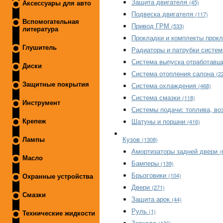
Защита двигателя
(45)
Аксессуары для авто
Подвеска двигателя
(117)
Вспомогательная
Привод ГРМ
(533)
литература
Прокладки и комплекты прок
Глушитель
Радиаторы и патрубки систе
Система выпуска отработавш
Диски
Система отопления салона
(2
Защитные покрытия
Система охлаждения
(468)
Система смазки
(118)
Инструмент
Системы подачи: топлива, в
Шатуны и поршни
Крепеж
(416)
Кузов
(1308)
Лампы
Амортизаторы задней двери
(
Масло
Бамперы
(139)
Брызговики
(104)
Охранные устройства
Двери
(271)
Смазки
Защита арок
(44)
Руль
(1)
Технические жидкости
Зеркала