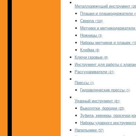
Металлорежущий инструмент
(2
Плашки и плашкодержатели
(
Сверла
(124)
Метчики и метчикодержател
Ножницы
(3)
Наборы метчиков и плашек
(1
Клейма
(8)
Ключи газовые
(9)
Инструмент для работы с клапа
Рассухариватели
(21)
Прессы
(1)
Гидравлические прессы
(1)
Ударный инструмент
(81)
Выколотки, бородки
(25)
Зубила, кернеры, просечки,
Наборы ударного инструмент
Напильники
(57)